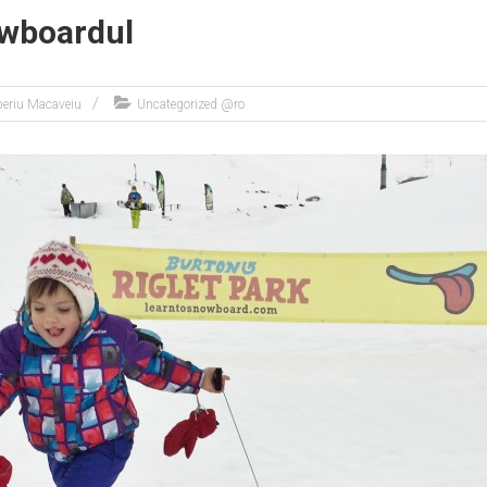
owboardul
beriu Macaveiu
Uncategorized @ro