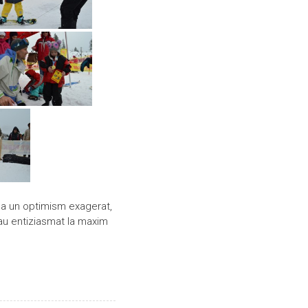
ea un optimism exagerat,
s-au entiziasmat la maxim