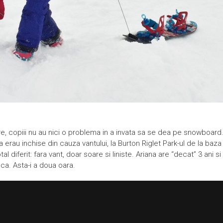
oare, copiii nu au nici o problema in a invata sa se dea pe snowboard
aia erau inchise din cauza vantului, la Burton Riglet Park-ul de la baza
tal diferit: fara vant, doar soare si liniste. Ariana are “decat” 3 ani 
ca. Asta-i a doua oara.