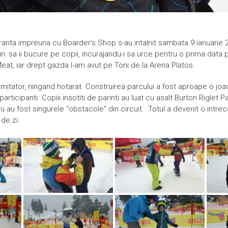
ranta impreuna cu Boarder’s Shop s-au intalnit sambata 9 ianuarie 
: sa ii bucure pe copii, incurajandu-i sa urce pentru o prima data
eat, iar drept gazda l-am avut pe Toni de la Arena Platos.
omitator, ningand hotarat. Construirea parcului a fost aproape o joac
articipanti. Copiii insotiti de parinti au luat cu asalt Burton Riglet Pa
 au fost singurele “obstacole” din circuit. Totul a devenit o intrece
de zi.