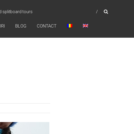
 splitboard tours
RI
BLOG
CONTACT