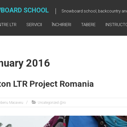
WBOARD SCHOOL
Snowboard school, backcountry and
NTRE LTR
SERVICII
ÎNCHIRIERI
TABERE
INSTRUCTO
nuary 2016
on LTR Project Romania
iberiu Macaveiu
Uncategorized @ro