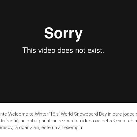
e Welcome to Winter ’16 si World Snowboard Day in care joaca cop
istractii”, nu putini parinti au rezonat cu ideea ca cel
mic
nu este n
asov, la doar 2 ani, este un alt exemplu: