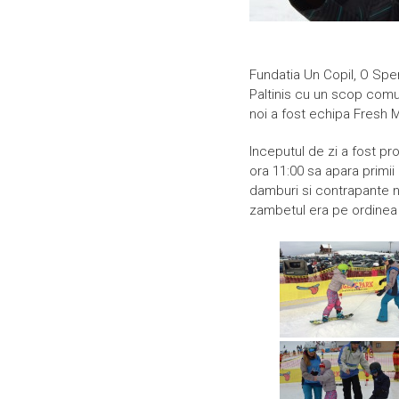
Fundatia Un Copil, O Spe
Paltinis cu un scop comun
noi a fost echipa Fresh M
Inceputul de zi a fost pr
ora 11:00 sa apara primii p
damburi si contrapante nu
zambetul era pe ordinea 