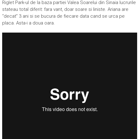
Riglet Park-ul de la baza partiei Valea Soarelui din Sinaia lucrurile
stateau total diferit: fara vant, doar soare si liniste. Ariana are
“decat” 3 ani si se bucura de fiecare data cand se urca pe
placa. Asta-i a doua oara.