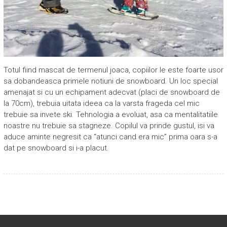
Totul fiind mascat de termenul joaca, copiilor le este foarte usor
sa dobandeasca primele notiuni de snowboard. Un loc special
amenajat si cu un echipament adecvat (placi de snowboard de
la 70cm), trebuia uitata ideea ca la varsta frageda cel mic
trebuie sa invete ski. Tehnologia a evoluat, asa ca mentalitatiile
noastre nu trebuie sa stagneze. Copilul va prinde gustul, isi va
aduce aminte negresit ca “atunci cand era mic” prima oara s-a
dat pe snowboard si i-a placut.