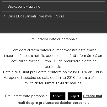
Backcountry guiding
Curs LTR avansați Freestyle – 3 ore
Prelucrarea datelor personale
Confidențialitatea datelor dumneavoastră este foarte
importantă pentru noi. De aceea dorim să vă informăm că am
Copyright © 2026
Burton LTR Snowboard School
Burton LTR
actualizat Politica Burton LTR de prelucrare a datelor
Romania by Boarder’s Shop. Toate drepturile rezervate.
personale.
Datele dvs. sunt prelucrate conform politicilor GDPR ale Uniunii
Europene, începând cu data de 25 mai 2018. Pentru a afla mai
multe detalii urmați linkul de mai jos.
Prelucrare date personale
Citeste mai
Accept
Reject
mult despre prelucrarea datelor personale